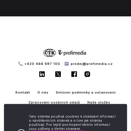
+420 466 897 100
prodej@profimedia.cz
Kontakt
O nás
Smluvní podmínky a ustanovení
Zpracování osobních údajů
Naše služby
Autorská práva
CZ
Tato stránka používá cookies k získávání informací
o návštěvnících stránek a o tom jak stránky
používají. Pro lepší pochopení těchto informací
Slovenská republika
|
Maďarsko
|
Chorvatsko
|
Slovinsko
|
Srbsko
|
jsou sdíleny s třetími stranami.